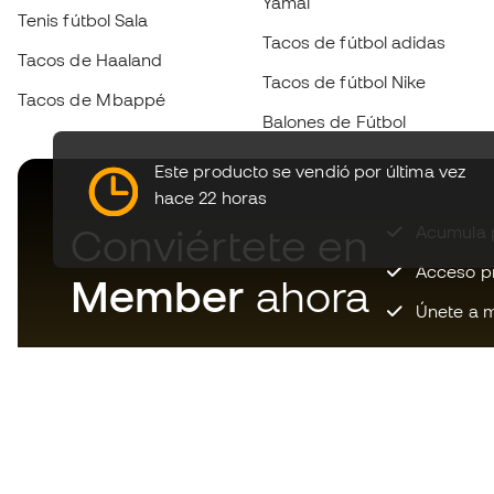
Yamal
Tenis fútbol Sala
Tacos de fútbol adidas
Tacos de Haaland
Tacos de fútbol Nike
Tacos de Mbappé
Balones de Fútbol
Este producto se vendió por última vez
hace 22 horas
Conviértete en
Acumula p
Acceso pri
Member
ahora
Únete a m
Descarga ahora la app de los
locos por el material de fútbol y