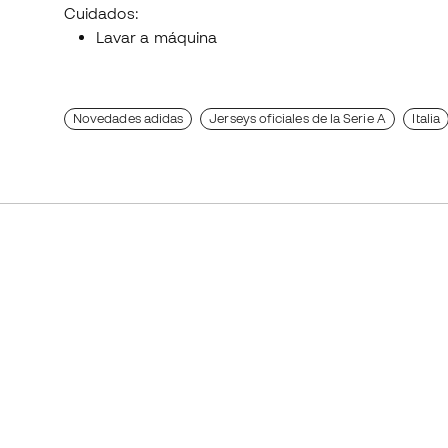
Cuidados:
Lavar a máquina
Novedades adidas
Jerseys oficiales de la Serie A
Italia