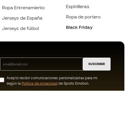
Espinilleras
Ropa Entrenamiento
Ropa de portero
Jerseys de España
Black Friday
Jerseys de fútbol
SUSCRIBIR
Acepto recibir comunicaciones personalizadas para mi
según la
Política de privacidad
de Sports Emotion.
ion
#BeTheBest