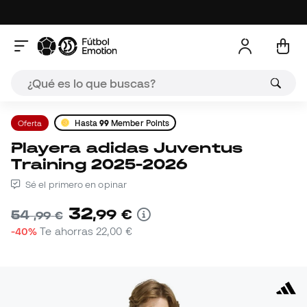
Oferta
Hasta
99
Member Points
Playera adidas Juventus
Training 2025-2026
Sé el primero en opinar
32
,
99
€
54
,
99
€
-40%
Te ahorras
22,00 €