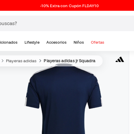
-10% Extra con Cupón FLDAY10
icionados
Lifestyle
Accesorios
Niños
Ofertas
Playeras adidas
Playeras adidas jr Squadra