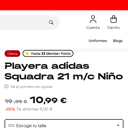
Cuenta
Carrito
Uniformes
Blogs
Oferta
Hasta
33
Member Points
Playera adidas
Squadra 21 m/c Niño
Sé el primero en opinar
10
,
99
€
19
,
99
€
-45%
Te ahorras
9,00 €
Escoge tu talla