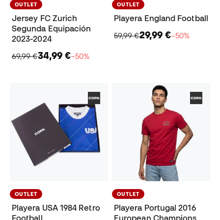
OUTLET
OUTLET
Jersey FC Zurich
Playera England Football
Segunda Equipación
29,99 €
59,99 €
−50%
2023-2024
34,99 €
69,99 €
−50%
OUTLET
OUTLET
Playera USA 1984 Retro
Playera Portugal 2016
Football
European Champions