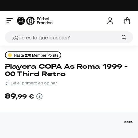
Hasta
270
Member Points
Playera COPA As Roma 1999 -
00 Third Retro
Sé el primero en opinar
89
,
99
€