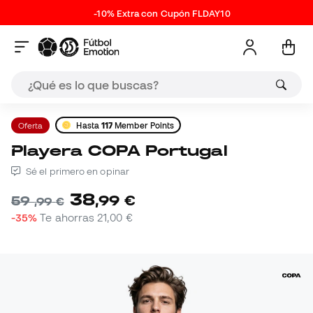
-10% Extra con Cupón FLDAY10
Oferta
Hasta
117
Member Points
Playera COPA Portugal
Sé el primero en opinar
38
,
99
€
59
,
99
€
-35%
Te ahorras
21,00 €