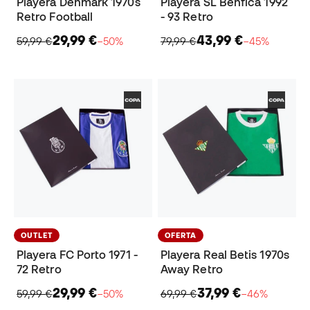
Playera Denmark 1970s
Playera SL Benfica 1992
Retro Football
- 93 Retro
29,99 €
43,99 €
59,99 €
−50%
79,99 €
−45%
OUTLET
OFERTA
Playera FC Porto 1971 -
Playera Real Betis 1970s
72 Retro
Away Retro
29,99 €
37,99 €
59,99 €
−50%
69,99 €
−46%