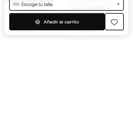
Tacos de fútbol adidas
Escoge tu talla
Jerseys de España
Tacos de fútbol Nike
Jerseys de fútbol
Balones de Fútbol
Añadir al carrito
Impermeables
Tacos de fútbol para niños
Espinilleras
Guantes para niños
Ropa de portero
Tenis para niños
Black Friday
Ropa para niños
Conviértete en
Member
ahora
Acumula puntos y ahorra en tus compras
Acceso prioritario a productos exclusivos