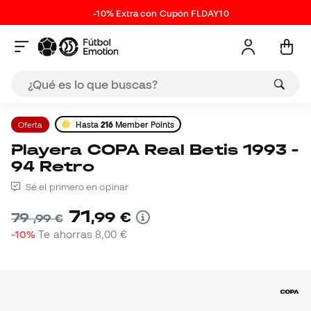
-10% Extra con Cupón FLDAY10
Oferta
Hasta
216
Member Points
Playera COPA Real Betis 1993 -
94 Retro
Sé el primero en opinar
71
,
99
€
79
,
99
€
-10%
Te ahorras
8,00 €