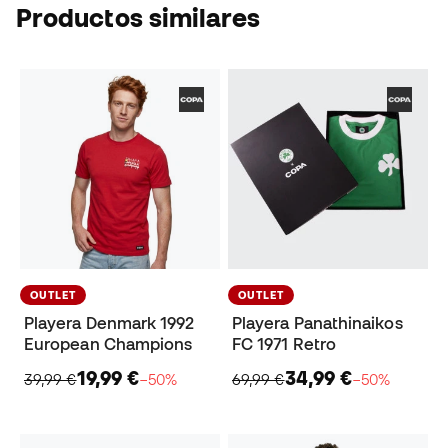
Productos similares
OUTLET
OUTLET
Playera Denmark 1992
Playera Panathinaikos
European Champions
FC 1971 Retro
19,99 €
34,99 €
39,99 €
−50%
69,99 €
−50%