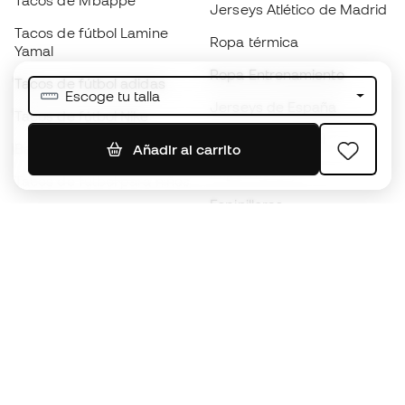
Tacos de Mbappé
Jerseys Atlético de Madrid
Tacos de fútbol Lamine
Ropa térmica
Yamal
Ropa Entrenamiento
Tacos de fútbol adidas
Escoge tu talla
Jerseys de España
Tacos de fútbol Nike
Jerseys de fútbol
Balones de Fútbol
Añadir al carrito
Impermeables
Tacos de fútbol para niños
Espinilleras
Guantes para niños
Ropa de portero
Tenis para niños
Black Friday
Ropa para niños
Conviértete en
Member
ahora