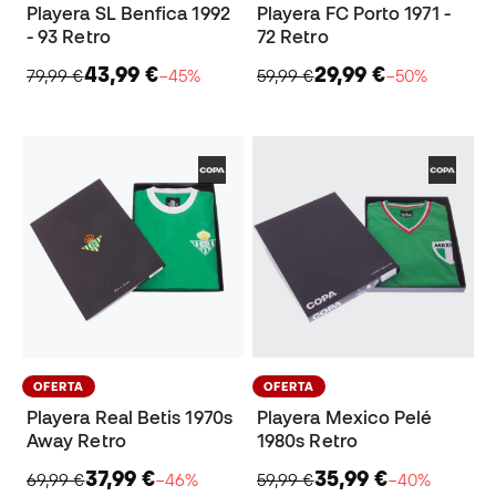
Playera SL Benfica 1992
Playera FC Porto 1971 -
- 93 Retro
72 Retro
43,99 €
29,99 €
79,99 €
−45%
59,99 €
−50%
OFERTA
OFERTA
Playera Real Betis 1970s
Playera Mexico Pelé
Away Retro
1980s Retro
37,99 €
35,99 €
69,99 €
−46%
59,99 €
−40%