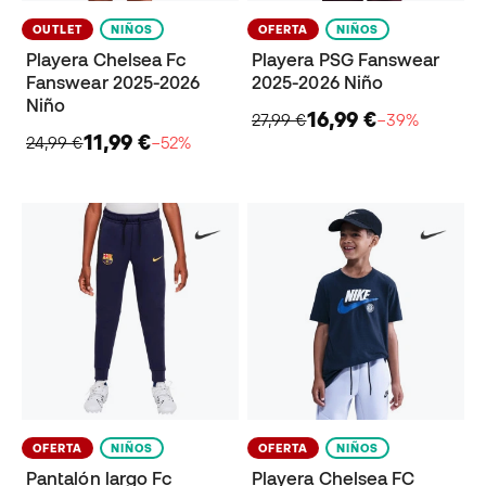
OUTLET
NIÑOS
OFERTA
NIÑOS
Playera Chelsea Fc
Playera PSG Fanswear
Fanswear 2025-2026
2025-2026 Niño
Niño
16,99 €
27,99 €
−39%
11,99 €
24,99 €
−52%
OFERTA
NIÑOS
OFERTA
NIÑOS
Pantalón largo Fc
Playera Chelsea FC