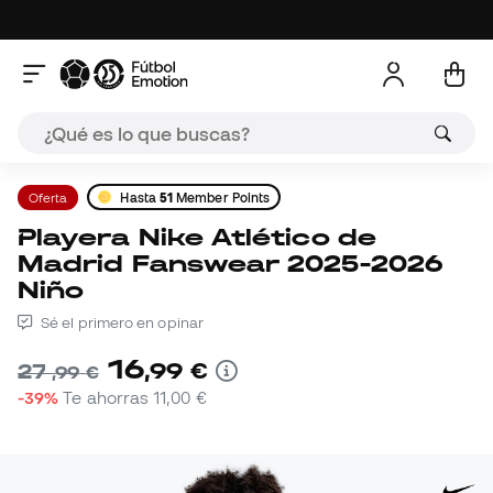
Oferta
Hasta
51
Member Points
Playera Nike Atlético de
Madrid Fanswear 2025-2026
Niño
Sé el primero en opinar
16
,
99
€
27
,
99
€
-39%
Te ahorras
11,00 €