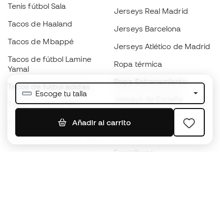
Tenis fútbol Sala
Jerseys Real Madrid
Tacos de Haaland
Jerseys Barcelona
Tacos de Mbappé
Jerseys Atlético de Madrid
Tacos de fútbol Lamine
Ropa térmica
Yamal
Ropa Entrenamiento
Tacos de fútbol adidas
Escoge tu talla
Jerseys de España
Tacos de fútbol Nike
Jerseys de fútbol
Balones de Fútbol
Añadir al carrito
Impermeables
Tacos de fútbol para niños
Espinilleras
Guantes para niños
Ropa de portero
Tenis para niños
Black Friday
Ropa para niños