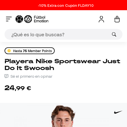
-10% Extra con Cupón FLDAY10
Hasta
75
Member Points
Playera Nike Sportswear Just
Do It Swoosh
Sé el primero en opinar
24
,
99
€