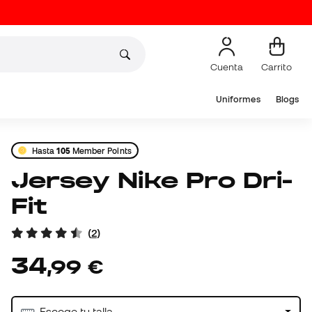
Cuenta
Carrito
Uniformes
Blogs
Hasta
105
Member Points
Jersey Nike Pro Dri-
Fit
(
2
)
34
,
99
€
Escoge tu talla