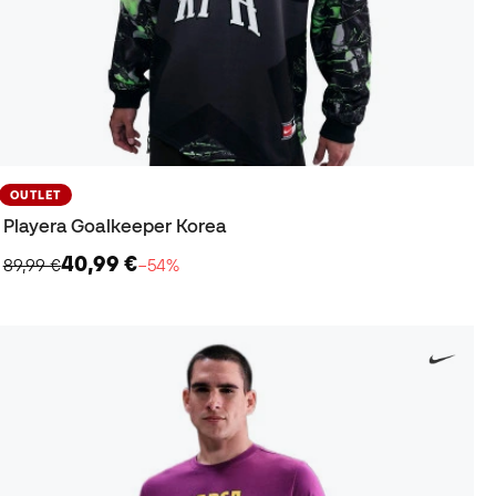
OUTLET
Playera Goalkeeper Korea
40,99 €
89,99 €
−54%