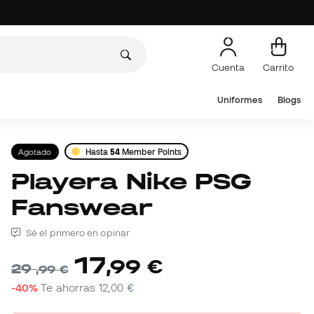
Cuenta
Carrito
Uniformes
Blogs
Agotado
Hasta
54
Member Points
Playera Nike PSG
Fanswear
Sé el primero en opinar
17
,
99
€
29
,
99
€
-40%
Te ahorras
12,00 €