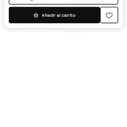
Jerseys de España
Tacos de fútbol Nike
Jerseys de fútbol
Balones de Fútbol
Añadir al carrito
Impermeables
Tacos de fútbol para niños
Espinilleras
Guantes para niños
Ropa de portero
Tenis para niños
Black Friday
Ropa para niños
Conviértete en
Member
ahora
Acumula puntos y ahorra en tus compras
Acceso prioritario a productos exclusivos
Únete a más de medio millón de miembros