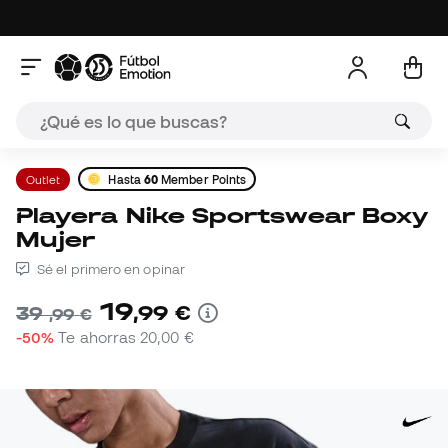
Outlet
Hasta
60
Member Points
Playera Nike Sportswear Boxy
Mujer
Sé el primero en opinar
19
,
99
€
39
,
99
€
-50%
Te ahorras
20,00 €