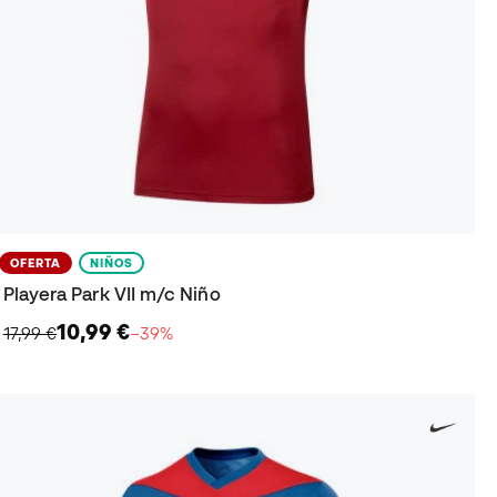
OFERTA
NIÑOS
Playera Park VII m/c Niño
10,99 €
17,99 €
−39%