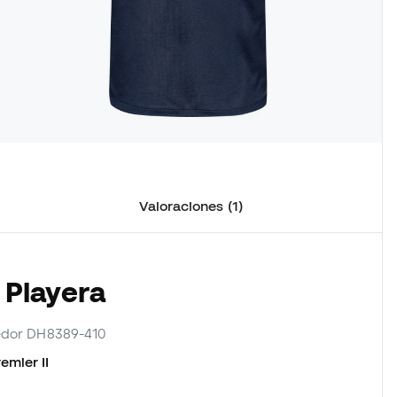
Valoraciones (1)
 Playera
eedor DH8389-410
emier II