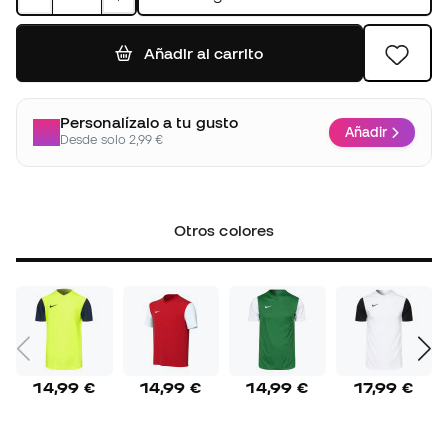
Añadir al carrito
Personalízalo a tu gusto
Añadir
Desde solo 2,99 €
Otros colores
14,99 €
14,99 €
14,99 €
17,99 €