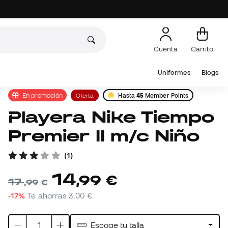
Cuenta
Carrito
Uniformes
Blogs
En promoción
Oferta
Hasta
45
Member Points
Playera Nike Tiempo
Premier II m/c Niño
(
1
)
14
,
99
€
17
,
99
€
-17%
Te ahorras
3,00 €
Escoge tu talla