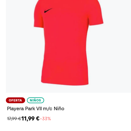
OFERTA
NIÑOS
Playera Park VII m/c Niño
11,99 €
17,99 €
−33%