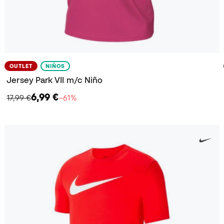
OUTLET
NIÑOS
Jersey Park VII m/c Niño
6,99 €
17,99 €
−61%