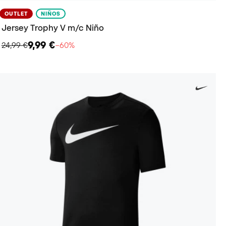
OUTLET
NIÑOS
Jersey Trophy V m/c Niño
9,99 €
24,99 €
−60%