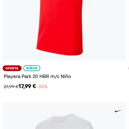
OFERTA
NIÑOS
Playera Park 20 HBR m/c Niño
17,99 €
27,99 €
−36%