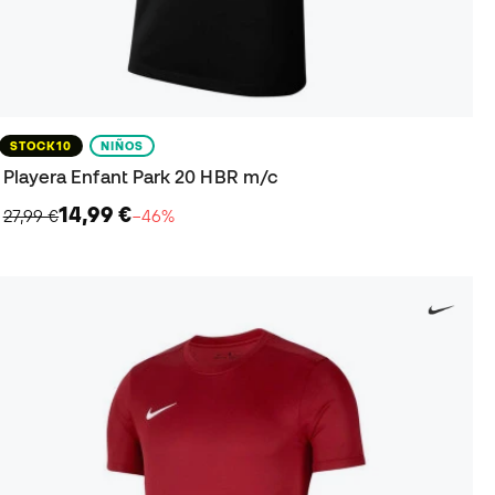
STOCK10
NIÑOS
Playera Enfant Park 20 HBR m/c
14,99 €
27,99 €
−46%