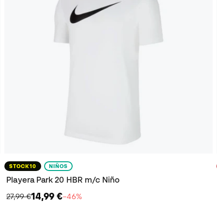
STOCK10
NIÑOS
Playera Park 20 HBR m/c Niño
14,99 €
27,99 €
−46%