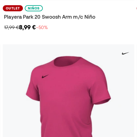
OUTLET
NIÑOS
Playera Park 20 Swoosh Arm m/c Niño
8,99 €
17,99 €
−50%