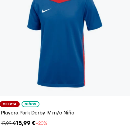
OFERTA
NIÑOS
Playera Park Derby IV m/c Niño
15,99 €
19,99 €
−20%