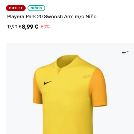
OUTLET
NIÑOS
Playera Park 20 Swoosh Arm m/c Niño
8,99 €
17,99 €
−50%