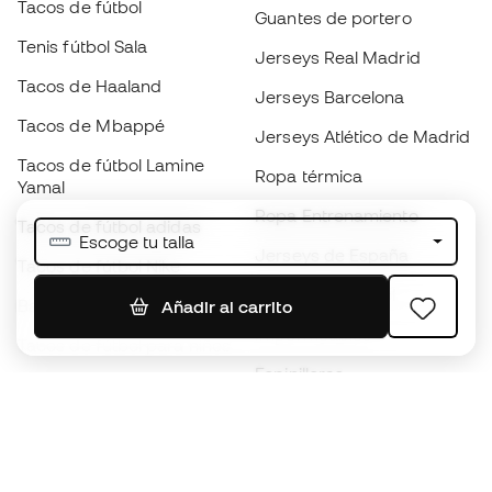
Tacos de fútbol
Guantes de portero
Tenis fútbol Sala
Jerseys Real Madrid
Tacos de Haaland
Jerseys Barcelona
Tacos de Mbappé
Jerseys Atlético de Madrid
Tacos de fútbol Lamine
Ropa térmica
Yamal
Ropa Entrenamiento
Tacos de fútbol adidas
Escoge tu talla
Jerseys de España
Tacos de fútbol Nike
Jerseys de fútbol
Balones de Fútbol
Añadir al carrito
Impermeables
Tacos de fútbol para niños
Espinilleras
Guantes para niños
Ropa de portero
Tenis para niños
Black Friday
Ropa para niños