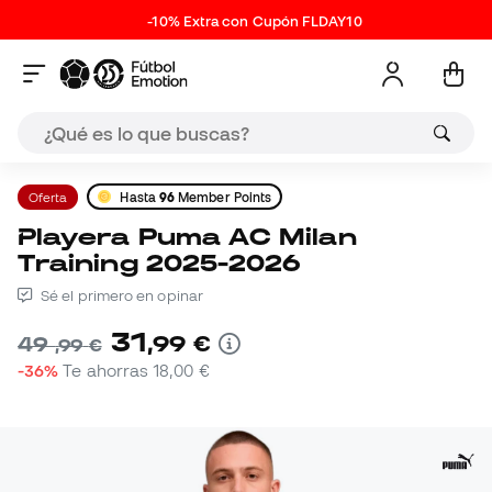
-10% Extra con Cupón FLDAY10
Oferta
Hasta
96
Member Points
Playera Puma AC Milan
Training 2025-2026
Sé el primero en opinar
31
,
99
€
49
,
99
€
-36%
Te ahorras
18,00 €