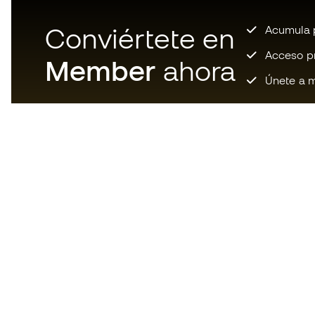
Conviértete en
Acumula p
Acceso pri
Member
ahora
Únete a m
Descarga ahora la app de los
locos por el material de fútbol y
disfruta de compras más
rápidas y cómodas.