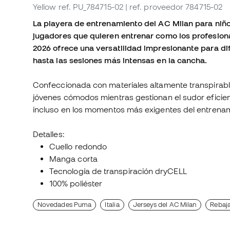
Yellow
ref. PU_784715-02
| ref. proveedor 784715-02
La playera de entrenamiento del AC Milan para niñ
jugadores que quieren entrenar como los profesiona
2026 ofrece una versatilidad impresionante para dif
hasta las sesiones más intensas en la cancha.
Confeccionada con materiales altamente transpirabl
jóvenes cómodos mientras gestionan el sudor efic
incluso en los momentos más exigentes del entrena
Detalles:
Cuello redondo
Manga corta
Tecnología de transpiración dryCELL
100% poliéster
Novedades Puma
Italia
Jerseys del AC Milan
Rebaja