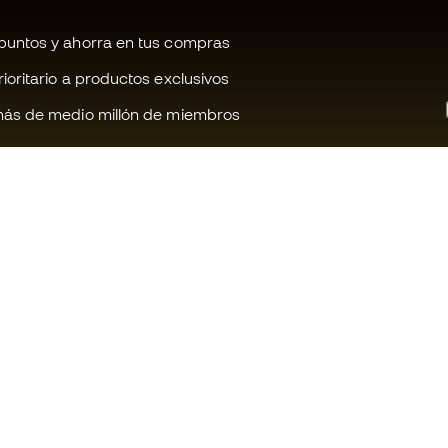
untos y ahorra en tus compras
oritario a productos exclusivos
ás de medio millón de miembros
¿Te ayudamos?
Fútbol Emot
Atención al cliente
Comunidad 
Cambios y devoluciones
Trabaja con 
Guía de producto de fútbol
Condiciones 
contratación
Equivalencia de tallas de tacos de
fútbol
Información 
de cookies