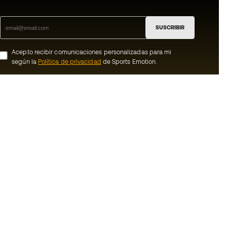
SUSCRIBIR
Acepto recibir comunicaciones personalizadas para mi
según la
Política de privacidad
de Sports Emotion.
ion
#BeTheBest
Member
En Sports Emotion fomentamos una cultura
de vida deportiva orientada a lograr la
nosotros
felicidad completa del deportista, gracias
al ecosistema creado por la
generales de
especialización de cada una de las
marcas que forman parte del grupo.
de compra - Política
Ver todas las tiendas