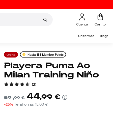
Cuenta
Carrito
Uniformes
Blogs
Oferta
Hasta
135
Member Points
Playera Puma Ac
Milan Training Niño
(
2
)
44
,
99
€
59
,
99
€
-25%
Te ahorras
15,00 €