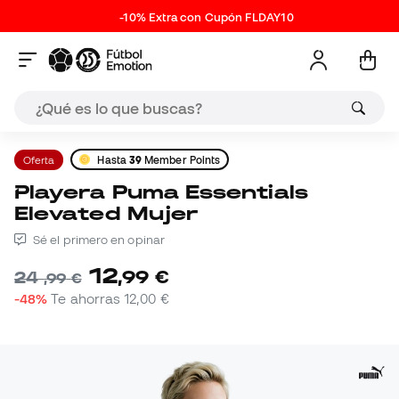
-10% Extra con Cupón FLDAY10
Oferta
Hasta
39
Member Points
Playera Puma Essentials
Elevated Mujer
Sé el primero en opinar
12
,
99
€
24
,
99
€
-48%
Te ahorras
12,00 €