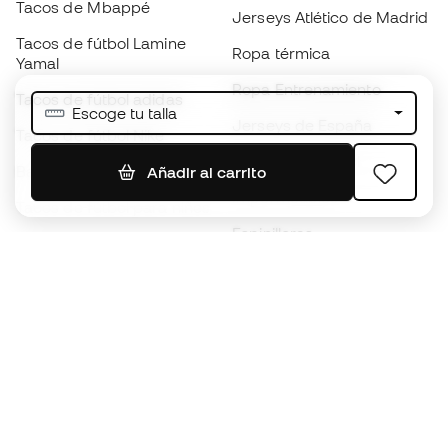
Tacos de Mbappé
Jerseys Atlético de Madrid
Tacos de fútbol Lamine
Ropa térmica
Yamal
Ropa Entrenamiento
Tacos de fútbol adidas
Escoge tu talla
Jerseys de España
Tacos de fútbol Nike
Jerseys de fútbol
Balones de Fútbol
Añadir al carrito
Impermeables
Tacos de fútbol para niños
Espinilleras
Guantes para niños
Ropa de portero
Tenis para niños
Black Friday
Ropa para niños
Conviértete en
Member
ahora