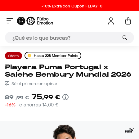
-10% Extra con Cupón FLDAY10
Oferta
Hasta
228
Member Points
Playera Puma Portugal x
Salehe Bembury Mundial 2026
Sé el primero en opinar
75
,
99
€
89
,
99
€
-16%
Te ahorras
14,00 €