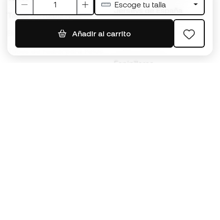
Escoge tu talla
Jerseys de España
Tacos de fútbol Nike
Jerseys de fútbol
Balones de Fútbol
Añadir al carrito
Impermeables
Tacos de fútbol para niños
Espinilleras
Guantes para niños
Ropa de portero
Tenis para niños
Black Friday
Ropa para niños
Conviértete en
Member
ahora
Acumula puntos y ahorra en tus compras
Acceso prioritario a productos exclusivos