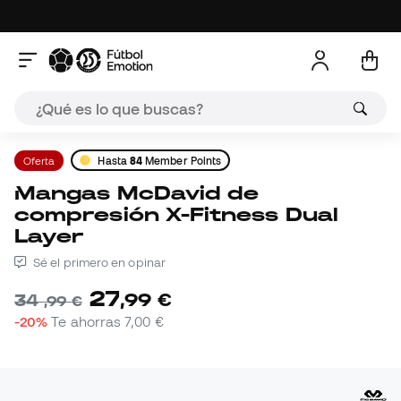
Oferta
Hasta
84
Member Points
Mangas McDavid de
compresión X-Fitness Dual
Layer
Sé el primero en opinar
27
,
99
€
34
,
99
€
-20%
Te ahorras
7,00 €