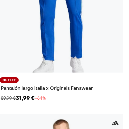
OUTLET
Pantalón largo Italia x Originals Fanswear
31,99 €
89,99 €
−64%