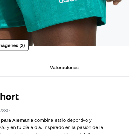
mágenes (2)
Valoraciones
Short
G2280
 para Alemania
combina estilo deportivo y
y en tu día a día. Inspirado en la pasión de la