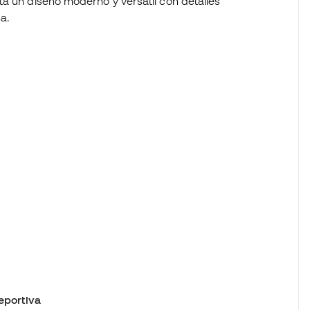
ta un diseño moderno y versátil con detalles
na.
eportiva