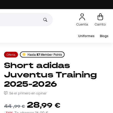
Cuenta
Carrito
Uniformes
Blogs
Oferta
Hasta
87
Member Points
Short adidas
Juventus Training
2025-2026
Sé el primero en opinar
28
,
99
€
44
,
99
€
-36%
Te ahorras
16,00 €