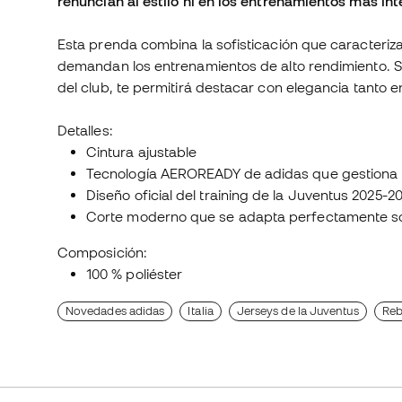
renuncian al estilo ni en los entrenamientos más int
Esta prenda combina la sofisticación que caracteriza
demandan los entrenamientos de alto rendimiento. Su 
del club, te permitirá destacar con elegancia tanto 
Detalles:
Cintura ajustable
Tecnología AEROREADY de adidas que gestiona
Diseño oficial del training de la Juventus 2025-2
Corte moderno que se adapta perfectamente so
Composición:
100 % poliéster
Novedades adidas
Italia
Jerseys de la Juventus
Reb