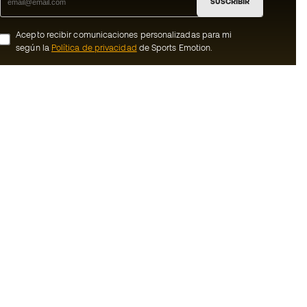
SUSCRIBIR
Acepto recibir comunicaciones personalizadas para mi
según la
Política de privacidad
de Sports Emotion.
ion
#BeTheBest
Member
En Sports Emotion fomentamos una cultura
de vida deportiva orientada a lograr la
nosotros
felicidad completa del deportista, gracias
al ecosistema creado por la
generales de
especialización de cada una de las
marcas que forman parte del grupo.
de compra - Política
Ver todas las tiendas
rivacidad
Basketball Emotion