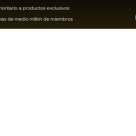
oritario a productos exclusivos
ás de medio millón de miembros
¿Te ayudamos?
Fútbol Emot
Atención al cliente
Comunidad 
Cambios y devoluciones
Trabaja con 
Guía de producto de fútbol
Condiciones 
contratación
Equivalencia de tallas de tacos de
fútbol
Información 
de cookies
Compliance
Política de p
Webs internacionales de Fútbol