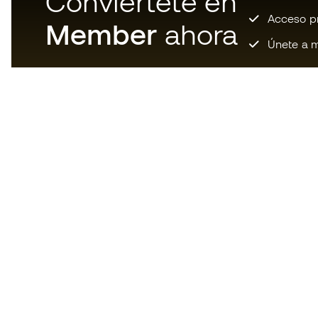
Conviértete en
Acceso pri
Member
ahora
Únete a m
Descarga ahora la app de los
locos por el material de fútbol y
disfruta de compras más
rápidas y cómodas.