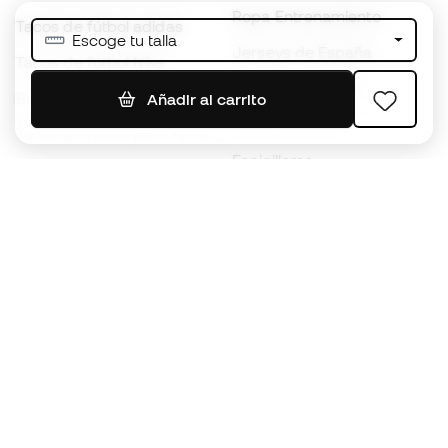
Ropa Entrenamiento
Tacos de fútbol adidas
Escoge tu talla
Jerseys de España
Tacos de fútbol Nike
Jerseys de fútbol
Balones de Fútbol
Añadir al carrito
Impermeables
Tacos de fútbol para niños
Espinilleras
Guantes para niños
Ropa de portero
Tenis para niños
Black Friday
Ropa para niños
Conviértete en
Member
ahora
Acumula puntos y ahorra en tus compras