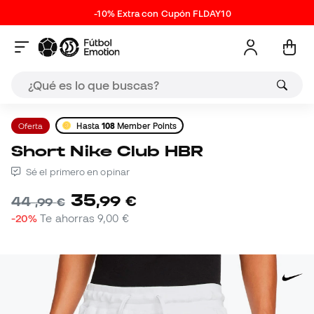
-10% Extra con Cupón FLDAY10
Oferta
Hasta
108
Member Points
Short Nike Club HBR
Sé el primero en opinar
35
,
99
€
44
,
99
€
-20%
Te ahorras
9,00 €