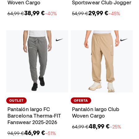
Woven Cargo
Sportswear Club Jogger
38,99 €
29,99 €
64,99 €
−40%
54,99 €
−45%
OUTLET
OFERTA
Pantalón largo FC
Pantalón largo Club
Barcelona Therma-FIT
Woven Cargo
Fanswear 2025-2026
48,99 €
64,99 €
−25%
46,99 €
94,99 €
−51%