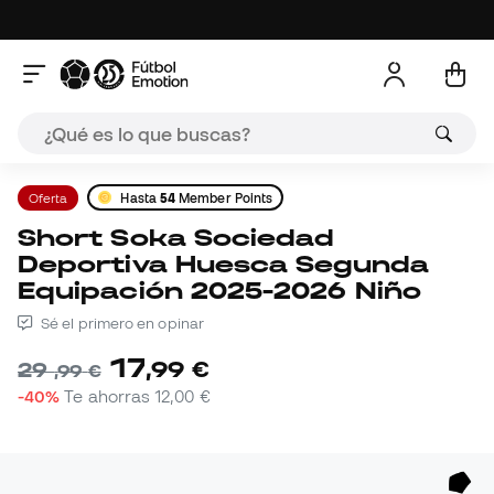
Oferta
Hasta
54
Member Points
Short Soka Sociedad
Deportiva Huesca Segunda
Equipación 2025-2026 Niño
Sé el primero en opinar
17
,
99
€
29
,
99
€
-40%
Te ahorras
12,00 €