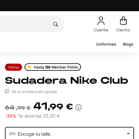
Cuenta
Carrito
Uniformes
Blogs
Oferta
Hasta
126
Member Points
Sudadera Nike Club
Sé el primero en opinar
41
,
99
€
64
,
99
€
-35%
Te ahorras
23,00 €
Escoge tu talla