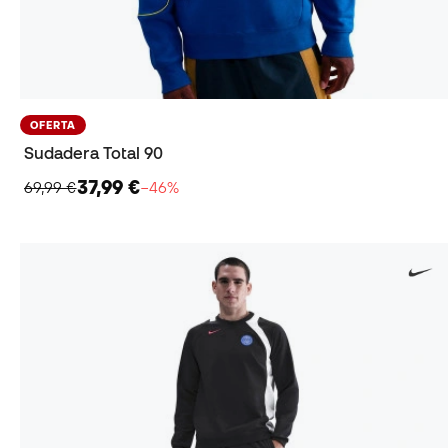
OFERTA
Sudadera Total 90
37,99 €
69,99 €
−46%