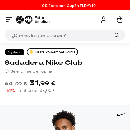
-10% Extra con Cupón FLDAY10
Agotado
Hasta
96
Member Points
Sudadera Nike Club
Sé el primero en opinar
31
,
99
€
64
,
99
€
-51%
Te ahorras
33,00 €