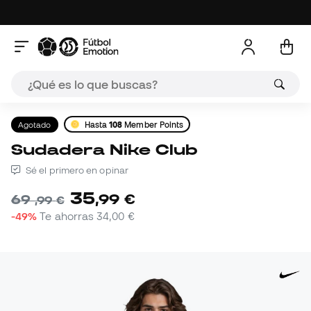
Agotado
Hasta
108
Member Points
Sudadera Nike Club
Sé el primero en opinar
35
,
99
€
69
,
99
€
-49%
Te ahorras
34,00 €