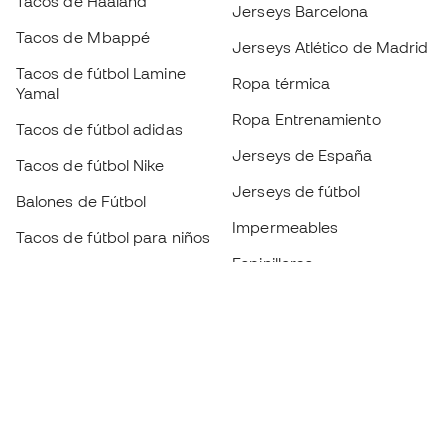
Tacos de Haaland
Jerseys Barcelona
Tacos de Mbappé
Jerseys Atlético de Madrid
Tacos de fútbol Lamine
Ropa térmica
Yamal
Ropa Entrenamiento
Tacos de fútbol adidas
Jerseys de España
Tacos de fútbol Nike
Jerseys de fútbol
Balones de Fútbol
Impermeables
Tacos de fútbol para niños
Espinilleras
Guantes para niños
Ropa de portero
Tenis para niños
Black Friday
Ropa para niños
Conviértete en