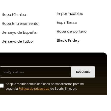
Impermeables
Ropa térmica
Espinilleras
Ropa Entrenamiento
Ropa de portero
Jerseys de España
Black Friday
Jerseys de fútbol
SUSCRIBIR
Acepto recibir comunicaciones personalizadas para mi
según la
Política de privacidad
de Sports Emotion.