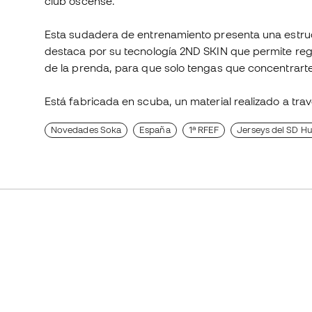
club oscense.
Esta sudadera de entrenamiento presenta una estruct
destaca por su tecnología 2ND SKIN que permite regu
de la prenda, para que solo tengas que concentrarte
Está fabricada en scuba, un material realizado a trav
Novedades Soka
España
1ª RFEF
Jerseys del SD H