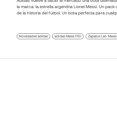
Adidas vuelve a sacar al mercado una bota diseñad
la marca: la estrella argentina Lionel Messi. Un pac
de la historia del fútbol. Un bota perfecta para cual
Novedades adidas
adidas Messi F50
Zapatos Leo Messi