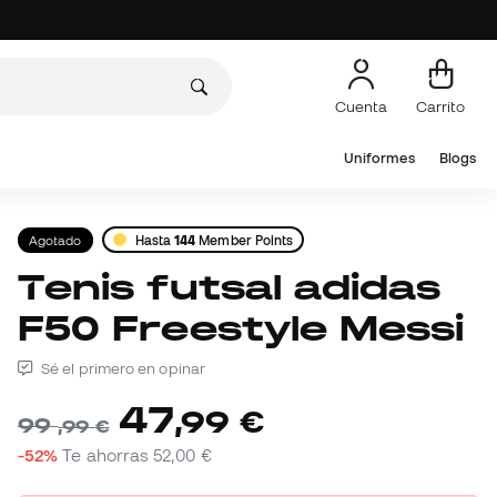
Cuenta
Carrito
Uniformes
Blogs
Agotado
Hasta
144
Member Points
Tenis futsal adidas
F50 Freestyle Messi
Sé el primero en opinar
47
,
99
€
99
,
99
€
-52%
Te ahorras
52,00 €