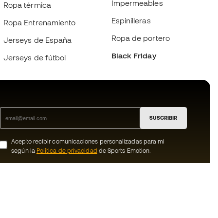
Impermeables
Ropa térmica
Espinilleras
Ropa Entrenamiento
Ropa de portero
Jerseys de España
Black Friday
Jerseys de fútbol
SUSCRIBIR
Acepto recibir comunicaciones personalizadas para mi
según la
Política de privacidad
de Sports Emotion.
ion
#BeTheBest