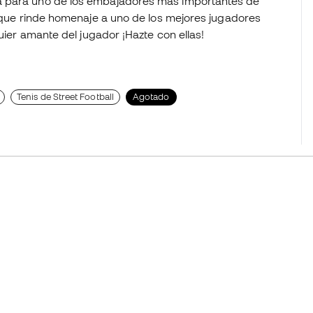
a para uno de los embajadores más importantes de
k que rinde homenaje a uno de los mejores jugadores
quier amante del jugador ¡Hazte con ellas!
Tenis de Street Football
Agotado