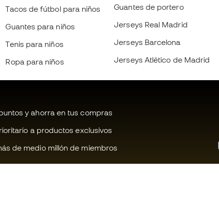
Guantes de portero
Tacos de fútbol para niños
Jerseys Real Madrid
Guantes para niños
Jerseys Barcelona
Tenis para niños
Jerseys Atlético de Madrid
Ropa para niños
untos y ahorra en tus compras
oritario a productos exclusivos
ás de medio millón de miembros
¿Te ayudamos?
Fútbol Emot