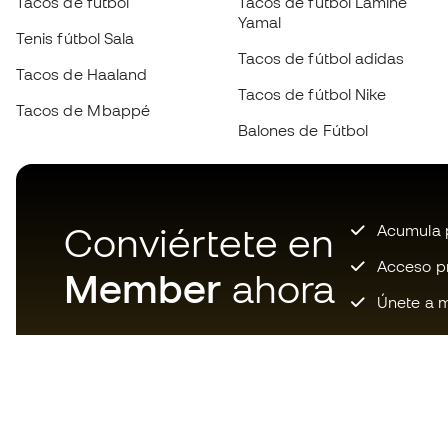
Tacos de fútbol
Tacos de fútbol Lamine
Yamal
Tenis fútbol Sala
Tacos de fútbol adidas
Tacos de Haaland
Tacos de fútbol Nike
Tacos de Mbappé
Balones de Fútbol
Conviértete en
Acumula p
Acceso pri
Member
ahora
Únete a m
Descarga ahora la app de los