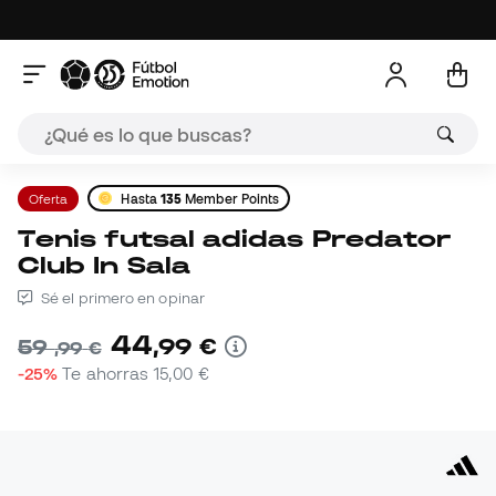
Oferta
Hasta
135
Member Points
Tenis futsal adidas Predator
Club In Sala
Sé el primero en opinar
44
,
99
€
59
,
99
€
-25%
Te ahorras
15,00 €