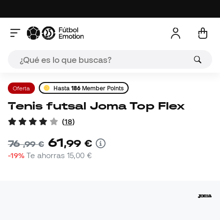
Oferta
Hasta
186
Member Points
Tenis futsal Joma Top Flex
(
18
)
61
,
99
€
76
,
99
€
-19%
Te ahorras
15,00 €