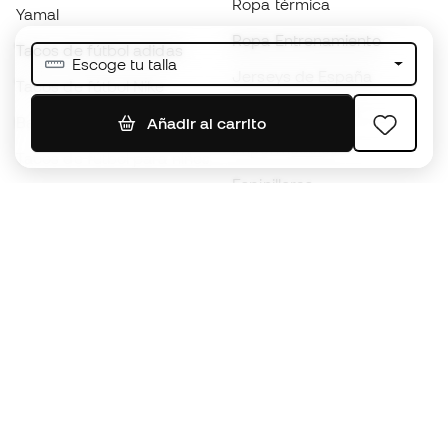
Ropa térmica
Yamal
Ropa Entrenamiento
Tacos de fútbol adidas
Escoge tu talla
Jerseys de España
Tacos de fútbol Nike
Jerseys de fútbol
Balones de Fútbol
Añadir al carrito
Impermeables
Tacos de fútbol para niños
Espinilleras
Guantes para niños
Ropa de portero
Tenis para niños
Black Friday
Ropa para niños
Conviértete en
Member
ahora
Acumula puntos y ahorra en tus compras