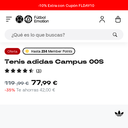
-10% Extra con Cupón FLDAY10
Oferta
Hasta
234
Member Points
Tenis adidas Campus 00S
(
3
)
77
,
99
€
119
,
99
€
-35%
Te ahorras
42,00 €