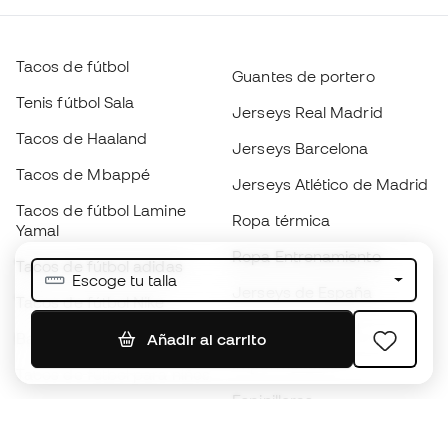
Tacos de fútbol
Guantes de portero
Tenis fútbol Sala
Jerseys Real Madrid
Tacos de Haaland
Jerseys Barcelona
Tacos de Mbappé
Jerseys Atlético de Madrid
Tacos de fútbol Lamine
Ropa térmica
Yamal
Ropa Entrenamiento
Tacos de fútbol adidas
Escoge tu talla
Jerseys de España
Tacos de fútbol Nike
Jerseys de fútbol
Balones de Fútbol
Añadir al carrito
Impermeables
Tacos de fútbol para niños
Espinilleras
Guantes para niños
Ropa de portero
Tenis para niños