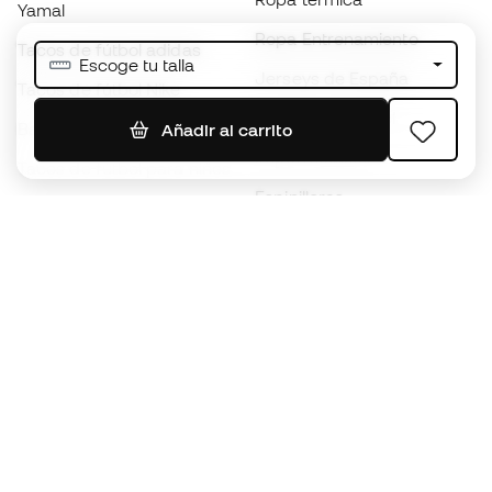
Yamal
Ropa Entrenamiento
Tacos de fútbol adidas
Escoge tu talla
Jerseys de España
Tacos de fútbol Nike
Jerseys de fútbol
Balones de Fútbol
Añadir al carrito
Impermeables
Tacos de fútbol para niños
Espinilleras
Guantes para niños
Ropa de portero
Tenis para niños
Black Friday
Ropa para niños
Conviértete en
Member
ahora
Acumula puntos y ahorra en tus compras