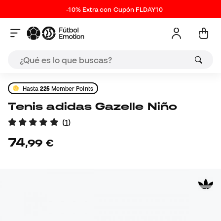
-10% Extra con Cupón FLDAY10
Hasta
225
Member Points
Tenis adidas Gazelle Niño
(
1
)
74
,
99
€