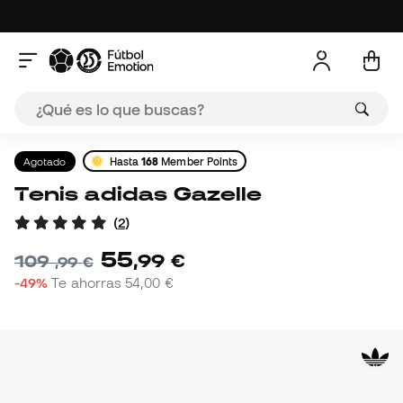
Agotado
Hasta
168
Member Points
Tenis adidas Gazelle
(
2
)
55
,
99
€
109
,
99
€
-49%
Te ahorras
54,00 €