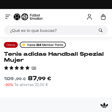
Oferta
Hasta
264
Member Points
Tenis adidas Handball Spezial
Mujer
(
3
)
87
,
99
€
109
,
99
€
-20%
Te ahorras
22,00 €