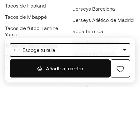
Tacos de Haaland
Jerseys Barcelona
Tacos de Mbappé
Jerseys Atlético de Madrid
Tacos de fútbol Lamine
Ropa térmica
Yamal
Ropa Entrenamiento
Tacos de fútbol adidas
Escoge tu talla
Jerseys de España
Tacos de fútbol Nike
Jerseys de fútbol
Balones de Fútbol
Añadir al carrito
Impermeables
Tacos de fútbol para niños
Espinilleras
Guantes para niños
Ropa de portero
Tenis para niños
Black Friday
Ropa para niños