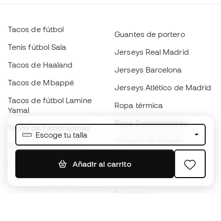
Tacos de fútbol
Guantes de portero
Tenis fútbol Sala
Jerseys Real Madrid
Tacos de Haaland
Jerseys Barcelona
Tacos de Mbappé
Jerseys Atlético de Madrid
Tacos de fútbol Lamine
Ropa térmica
Yamal
Ropa Entrenamiento
Tacos de fútbol adidas
Escoge tu talla
Jerseys de España
Tacos de fútbol Nike
Jerseys de fútbol
Balones de Fútbol
Añadir al carrito
Impermeables
Tacos de fútbol para niños
Espinilleras
Guantes para niños
Ropa de portero
Tenis para niños