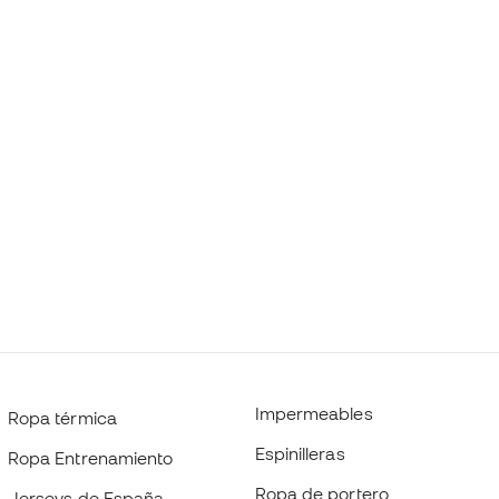
Impermeables
Ropa térmica
Espinilleras
Ropa Entrenamiento
Ropa de portero
Jerseys de España