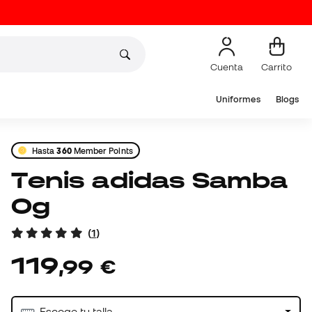
Cuenta
Carrito
Uniformes
Blogs
Hasta
360
Member Points
Tenis adidas Samba
Og
(
1
)
119
,
99
€
Escoge tu talla