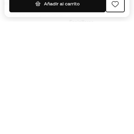
Jerseys de fútbol
Balones de Fútbol
Añadir al carrito
Impermeables
Tacos de fútbol para niños
Espinilleras
Guantes para niños
Ropa de portero
Tenis para niños
Black Friday
Ropa para niños
Conviértete en
Member
ahora
Acumula puntos y ahorra en tus compras
Acceso prioritario a productos exclusivos
Únete a más de medio millón de miembros