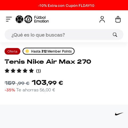
-10% Extra con Cupón FLDAY10
Oferta
Hasta
312
Member Points
Tenis Nike Air Max 270
(
1
)
103
,
99
€
159
,
99
€
-35%
Te ahorras
56,00 €