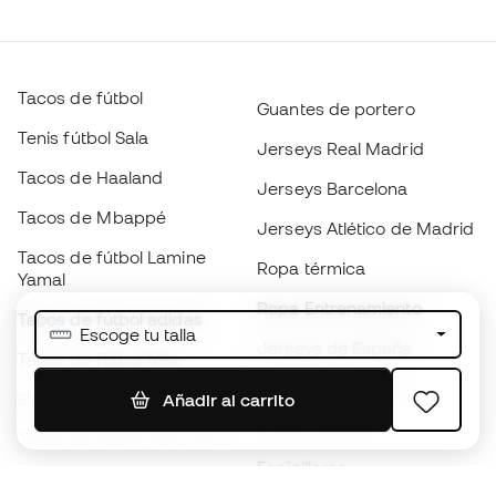
Tacos de fútbol
Guantes de portero
Tenis fútbol Sala
Jerseys Real Madrid
Tacos de Haaland
Jerseys Barcelona
Tacos de Mbappé
Jerseys Atlético de Madrid
Tacos de fútbol Lamine
Ropa térmica
Yamal
Ropa Entrenamiento
Tacos de fútbol adidas
Escoge tu talla
Jerseys de España
Tacos de fútbol Nike
Jerseys de fútbol
Balones de Fútbol
Añadir al carrito
Impermeables
Tacos de fútbol para niños
Espinilleras
Guantes para niños