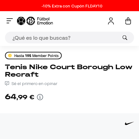
-10% Extra con Cupón FLDAY10
Hasta
195
Member Points
Tenis Nike Court Borough Low
Recraft
Sé el primero en opinar
64
,
99
€