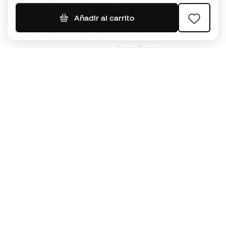
Jerseys de fútbol
Balones de Fútbol
Añadir al carrito
Impermeables
Tacos de fútbol para niños
Espinilleras
Guantes para niños
Ropa de portero
Tenis para niños
Black Friday
Ropa para niños
Conviértete en
Member
ahora
Acumula puntos y ahorra en tus compras
Acceso prioritario a productos exclusivos
Únete a más de medio millón de miembros