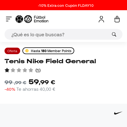
-10% Extra con Cupón FLDAY10
Oferta
Hasta
180
Member Points
Tenis Nike Field General
(
1
)
59
,
99
€
99
,
99
€
-40%
Te ahorras
40,00 €