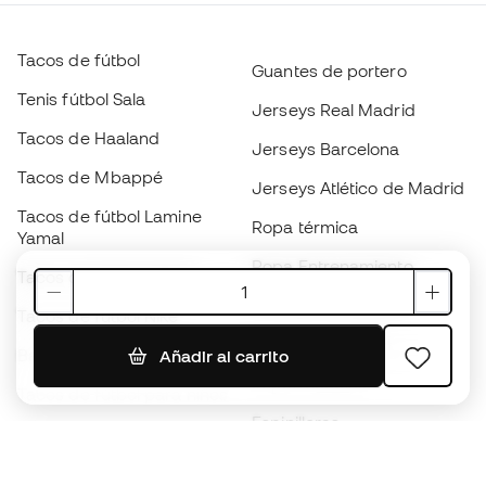
Tacos de fútbol
Guantes de portero
Tenis fútbol Sala
Jerseys Real Madrid
Tacos de Haaland
Jerseys Barcelona
Tacos de Mbappé
Jerseys Atlético de Madrid
Tacos de fútbol Lamine
Ropa térmica
Yamal
Ropa Entrenamiento
Tacos de fútbol adidas
Jerseys de España
Tacos de fútbol Nike
Jerseys de fútbol
Balones de Fútbol
Añadir al carrito
Impermeables
Tacos de fútbol para niños
Espinilleras
Guantes para niños
Ropa de portero
Tenis para niños