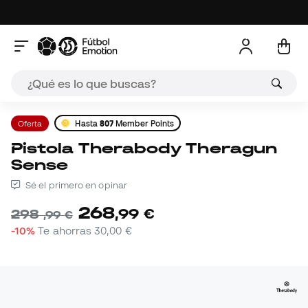
Oferta
Hasta
807
Member Points
Pistola Therabody Theragun
Sense
Sé el primero en opinar
268
,
99
€
298
,
99
€
-10%
Te ahorras
30,00 €