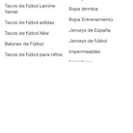
Tacos de fútbol Lamine
Ropa térmica
Yamal
Ropa Entrenamiento
Tacos de fútbol adidas
Jerseys de España
Tacos de fútbol Nike
Jerseys de fútbol
Balones de Fútbol
Impermeables
Tacos de fútbol para niños
Espinilleras
Guantes para niños
Ropa de portero
Tenis para niños
Black Friday
Ropa para niños
Conviértete en
Member
ahora