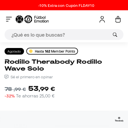
-10% Extra con Cupón FLDAY10
Agotado
Hasta
162
Member Points
Rodillo Therabody Rodillo
Wave Solo
Sé el primero en opinar
53
,
99
€
78
,
99
€
-32%
Te ahorras
25,00 €