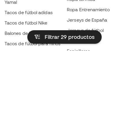
Yamal
Ropa Entrenamiento
Tacos de fútbol adidas
Jerseys de España
Tacos de fútbol Nike
Jerseys de fútbol
Balones de Fútbol
Filtrar 29
productos
Impermeables
Tacos de fútbol para niños
Espinilleras
Guantes para niños
Ropa de portero
Tenis para niños
Black Friday
Ropa para niños
Conviértete en
Member
ahora
Acumula puntos y ahorra en tus compras