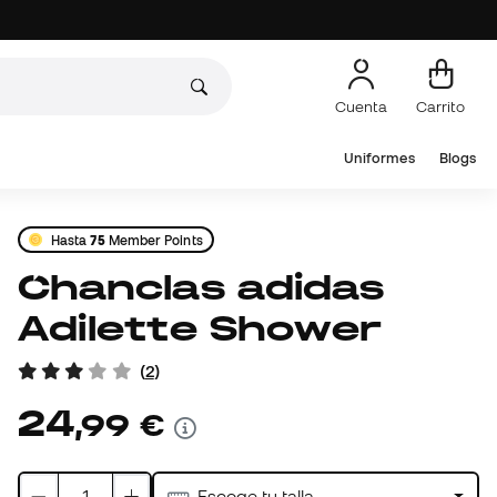
Cuenta
Carrito
Uniformes
Blogs
Hasta
75
Member Points
Chanclas adidas
Adilette Shower
(
2
)
24
,
99
€
Escoge tu talla