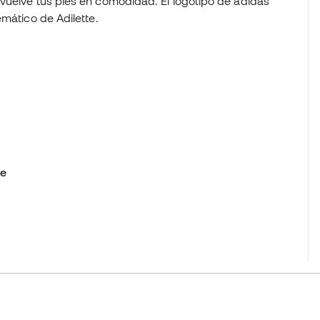
vuelve tus pies en comodidad. El logotipo de adidas
mático de Adilette.
le