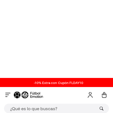
Sobre el producto
Descripción técnica de los
Calcetas
Laser Yellow
ref. SO_V3028.10
| ref. proveedor
V3028.10
Calcetines especiales para futbolistas. Cuenta con
un arco reforzado en el arco del pie y doble rizo en
el talón y la planta antideslizantes con hilo
asiliconado. Fabricado en:
60% meryl
20% poliamida
17% poliéster con grip
3% elástano
Novedades Soka
Oferta