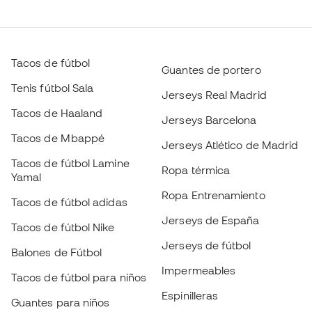
Tenis fútbol Sala
Jerseys Real Madrid
Tacos de Haaland
Jerseys Barcelona
Tacos de Mbappé
Jerseys Atlético de Madrid
Tacos de fútbol Lamine
Ropa térmica
Yamal
Ropa Entrenamiento
Tacos de fútbol adidas
Jerseys de España
Tacos de fútbol Nike
Jerseys de fútbol
Balones de Fútbol
Impermeables
Tacos de fútbol para niños
Escoge tu talla
Espinilleras
Guantes para niños
Ropa de portero
Añadir al carrito
Tenis para niños
Black Friday
Ropa para niños