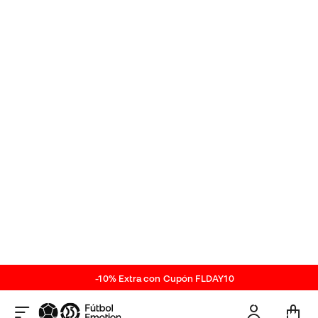
Sobre el producto
Descripción técnica de los
Calcetas
Forest Green
ref. SO_V3028.03
| ref. proveedor
V3028.03
Calcetines especiales para futbolistas. Cuenta con
un arco reforzado en el arco del pie y doble rizo en
el talón y la planta antideslizantes con hilo
asiliconado. Fabricado en:
60% meryl
20% poliamida
17% poliéster con grip
3% elástano