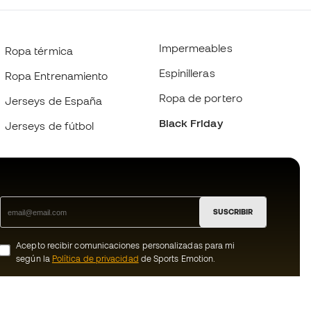
Impermeables
Ropa térmica
Espinilleras
Ropa Entrenamiento
Ropa de portero
Jerseys de España
Black Friday
Jerseys de fútbol
SUSCRIBIR
Acepto recibir comunicaciones personalizadas para mi
según la
Política de privacidad
de Sports Emotion.