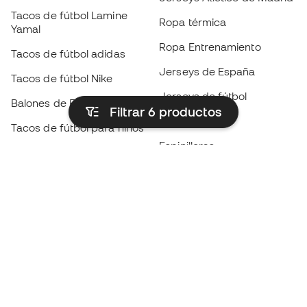
Tacos de fútbol Lamine
Ropa térmica
Yamal
Ropa Entrenamiento
Tacos de fútbol adidas
Jerseys de España
Tacos de fútbol Nike
Jerseys de fútbol
Balones de Fútbol
Filtrar 6
productos
Impermeables
Tacos de fútbol para niños
Espinilleras
Guantes para niños
Ropa de portero
Tenis para niños
Black Friday
Ropa para niños
Conviértete en
Member
ahora