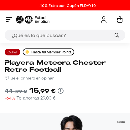
-10% Extra con Cupón FLDAY10
Outlet
Hasta
48
Member Points
Playera Meteora Chester
Retro Football
Sé el primero en opinar
15
,
99
€
44
,
99
€
-64%
Te ahorras
29,00 €