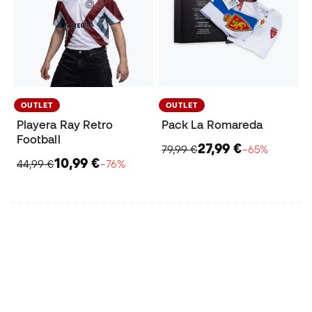
OUTLET
OUTLET
Playera Ray Retro
Pack La Romareda
Football
27,99 €
79,99 €
−65%
10,99 €
44,99 €
−76%