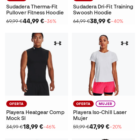
Sudadera Therma-Fit
Sudadera Dri-Fit Training
Pullover Fitness Hoodie
Swoosh Hoodie
44,99 €
38,99 €
69,99 €
−36%
64,99 €
−40%
OFERTA
OFERTA
MUJER
Playera Heatgear Comp
Playera Iso-Chill Laser
Mock Sl
Mujer
18,99 €
47,99 €
34,99 €
−46%
59,99 €
−20%