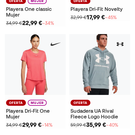
OFERTA
MUJER
OFERTA
Playera One classic
Playera Dri-Fit Novelty
Mujer
17,99 €
32,99 €
−45%
22,99 €
34,99 €
−34%
OFERTA
MUJER
OFERTA
Playera Dri-Fit One
Sudadera UA Rival
Mujer
Fleece Logo Hoodie
29,99 €
35,99 €
34,99 €
−14%
59,99 €
−40%