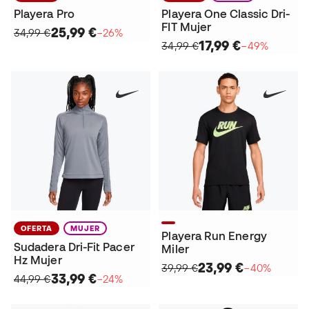
Playera Pro
Playera One Classic Dri-
FIT Mujer
25,99 €
34,99 €
−26%
17,99 €
34,99 €
−49%
OFERTA
MUJER
Playera Run Energy
Sudadera Dri-Fit Pacer
Miler
Hz Mujer
23,99 €
39,99 €
−40%
33,99 €
44,99 €
−24%