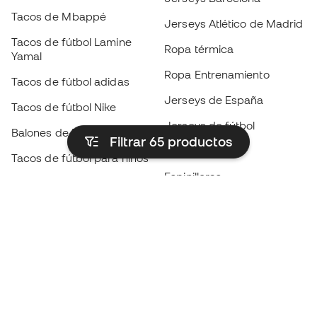
Tacos de Mbappé
Jerseys Atlético de Madrid
Tacos de fútbol Lamine
Ropa térmica
Yamal
Ropa Entrenamiento
Tacos de fútbol adidas
Jerseys de España
Tacos de fútbol Nike
Jerseys de fútbol
Balones de Fútbol
Filtrar 65
productos
Impermeables
Tacos de fútbol para niños
Espinilleras
Guantes para niños
Ropa de portero
Tenis para niños
Black Friday
Ropa para niños
Conviértete en