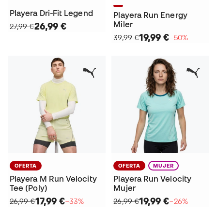
Playera Dri-Fit Legend
Playera Run Energy
Miler
26,99 €
27,99 €
19,99 €
39,99 €
−50%
OFERTA
OFERTA
MUJER
Playera M Run Velocity
Playera Run Velocity
Tee (Poly)
Mujer
17,99 €
19,99 €
26,99 €
−33%
26,99 €
−26%