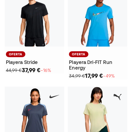
OFERTA
OFERTA
Playera Stride
Playera Dri-FIT Run
Energy
37,99 €
44,99 €
−16%
17,99 €
34,99 €
−49%