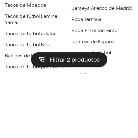
Tacos de Mbappé
Jerseys Atlético de Madrid
Tacos de fútbol Lamine
Ropa térmica
Yamal
Ropa Entrenamiento
Tacos de fútbol adidas
Jerseys de España
Tacos de fútbol Nike
Jerseys de fútbol
Balones de Fútbol
Filtrar 2
productos
Impermeables
Tacos de fútbol para niños
Espinilleras
Guantes para niños
Ropa de portero
Tenis para niños
Black Friday
Ropa para niños
Conviértete en
Member
ahora