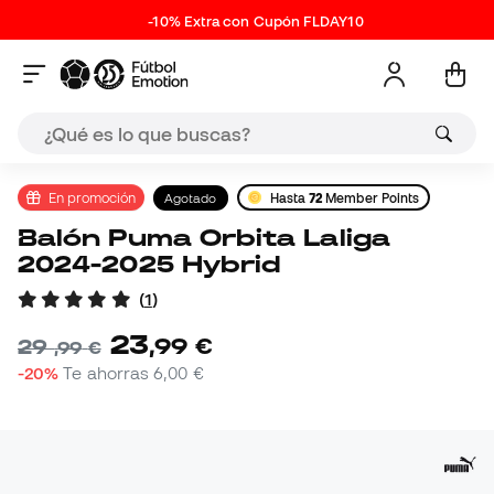
-10% Extra con Cupón FLDAY10
En promoción
Agotado
Hasta
72
Member Points
Balón Puma Orbita Laliga
2024-2025 Hybrid
(
1
)
23
,
99
€
29
,
99
€
-20%
Te ahorras
6,00 €