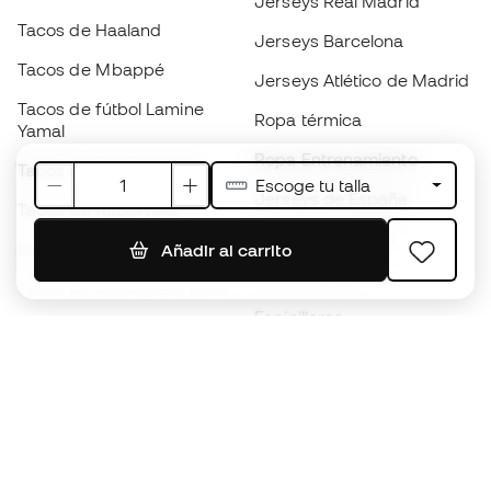
Jerseys Real Madrid
Tacos de Haaland
Jerseys Barcelona
Tacos de Mbappé
Jerseys Atlético de Madrid
Tacos de fútbol Lamine
Ropa térmica
Yamal
Ropa Entrenamiento
Tacos de fútbol adidas
Escoge tu talla
Jerseys de España
Tacos de fútbol Nike
Jerseys de fútbol
Balones de Fútbol
Añadir al carrito
Impermeables
Tacos de fútbol para niños
Espinilleras
Guantes para niños
Ropa de portero
Tenis para niños
Black Friday
Ropa para niños