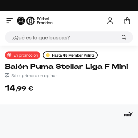
En promoción
Hasta
45
Member Points
Balón Puma Stellar Liga F Mini
Sé el primero en opinar
14
,
99
€